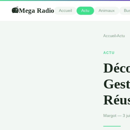
Mega Radio
📻
Accueil
Actu
Animaux
Bu
Accueil
›
Actu
ACTU
Déco
Gest
Réus
Margot — 3 jui