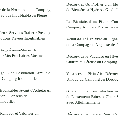
Découvrez Où Profiter d'un Mo
e de la Normandie au Camping
de Bien-être à Hyères - Guide 
 Séjour Inoubliable en Pleine
Les Bienfaits d'une Piscine Co
Camping Animé à Proximité de
eurs Services Traiteur Prestige
eptions Privées Inoubliables
Achat de Thé en Vrac en Ligne 
de la Compagnie Anglaise des 
Argelès-sur-Mer est la
our Vos Prochaines Vacances
Découvrez le Vaucluse en Hiver
Culture et Détente au Camping
ge : Une Destination Familiale
Vacances en Plein Air : Décou
ur Camping Inoubliable
Unique du Camping en Dordo
dispensables Avant d'Acheter un
Guide Ultime pour Sélectionner
on : Conseils de
de Pansement: Faites le Choix 
Immobilier
avec AlloInfirmier.fr
Rénover et Valoriser un
Découvrez le Luxe en Van : C