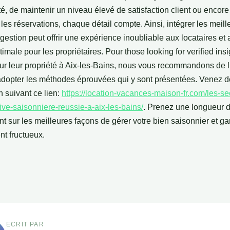
té, de maintenir un niveau élevé de satisfaction client ou encore
les réservations, chaque détail compte. Ainsi, intégrer les meill
gestion peut offrir une expérience inoubliable aux locataires et
ptimale pour les propriétaires. Pour those looking for verified ins
ur leur propriété à Aix-les-Bains, nous vous recommandons de lir
d'adopter les méthodes éprouvées qui y sont présentées. Venez d
n suivant ce lien:
https://location-vacances-maison-fr.com/les-se
ive-saisonniere-reussie-a-aix-les-bains/
. Prenez une longueur 
t sur les meilleures façons de gérer votre bien saisonnier et ga
nt fructueux.
ECRIT PAR