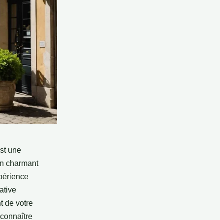
st une
on charmant
xpérience
ative
t de votre
e connaître