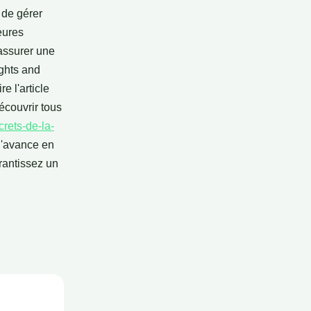
 de gérer
eures
 assurer une
ights and
e l'article
écouvrir tous
crets-de-la-
d'avance en
rantissez un